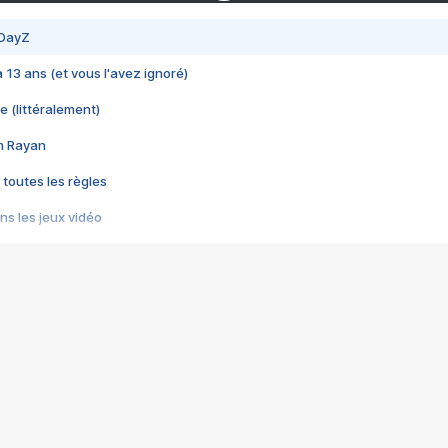
 DayZ
 a 13 ans (et vous l'avez ignoré)
e (littéralement)
im Rayan
 toutes les règles
s les jeux vidéo
us choquant de Rockstar ? - Le scandale BULLY
e plus moche de Steam
du RÊVE tourne au CAUCHEMAR
pendant 8 heures
it… à tort
umiliés par un jeu vidéo